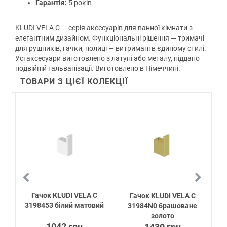
Гарантія:
5 років
KLUDI VELA C — серія аксесуарів для ванної кімнати з
елегантним дизайном. Функціональні рішення — тримачі
для рушників, гачки, полиці — витримані в єдиному стилі.
Усі аксесуари виготовлено з латуні або металу, піддано
подвійній гальванізації. Виготовлено в Німеччині.
ТОВАРИ З ЦІЄЇ КОЛЕКЦІЇ
Гачок KLUDI VELA C
Гачок KLUDI VELA C
3198453 білий матовий
вий
31984N0 брашоване
золото
1042 грн