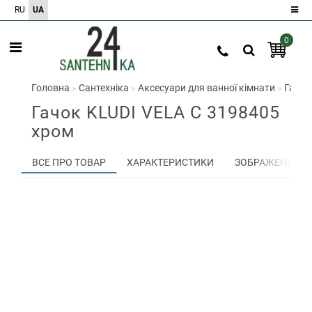
RU
UA
0
Реєстрація
Авторизація
Головна
Сантехніка
Аксесуари для ванної кімнати
Гачок
Гачок KLUDI VELA C 3198405
0
хром
Порівняння
товарів
0
ВСЕ ПРО ТОВАР
ХАРАКТЕРИСТИКИ
ЗОБРАЖЕННЯ