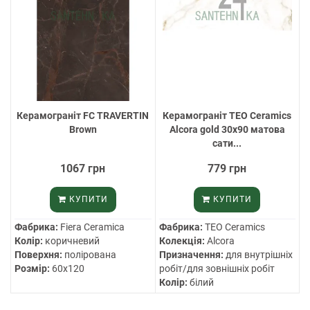
Керамограніт FC TRAVERTIN
Керамограніт TEO Ceramics
Brown
Alcora gold 30х90 матова
сати...
1067 грн
779 грн
КУПИТИ
КУПИТИ
Фабрика:
Fiera Ceramica
Фабрика:
TEO Ceramics
Колір:
коричневий
Колекція:
Alcora
Поверхня:
полірована
Призначення:
для внутрішніх
Розмір:
60х120
робіт/для зовнішніх робіт
Колір:
білий