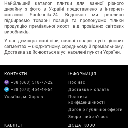
Найбільший каталог плитки для ванної різного
дизайну з фото в Україні представлено в інтернет-
магазині Santehnika24. Водночас ми ретельно
підбираємо товарні позиції та пропонуємо тільки
продукцію преміальної якості від провідних світових
виробників.
У нас демократичні ціни, наявні товари в усіх цінових
сегментах — бюджетному, середньому й преміальному.
Доставка здійснюється в усі населені пункти України.
КОНТАКТИ
ІНФОРМАЦІЯ
+38 (063) 518-77-22
Про нас
+38 (073) 454-44-64
Доставка й оплата
Україна, м. Харків
Політика
конфіденційності
Договір публічної оферти
Зворотний зв’язок
КАБІНЕТ
ДОДАТКОВО