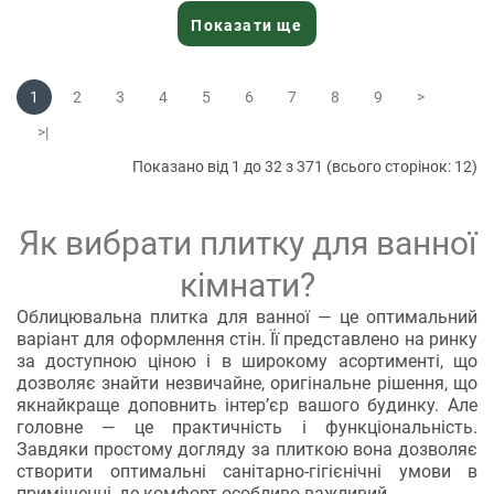
Показати ще
1
2
3
4
5
6
7
8
9
>
>|
Показано від 1 до 32 з 371 (всього сторінок: 12)
Як вибрати плитку для ванної
кімнати?
Облицювальна плитка для ванної — це оптимальний
варіант для оформлення стін. Її представлено на ринку
за доступною ціною і в широкому асортименті, що
дозволяє знайти незвичайне, оригінальне рішення, що
якнайкраще доповнить інтер’єр вашого будинку. Але
головне — це практичність і функціональність.
Завдяки простому догляду за плиткою вона дозволяє
створити оптимальні санітарно-гігієнічні умови в
приміщенні, де комфорт особливо важливий.