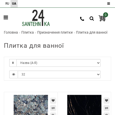
RU
UA
0
Реєстрація
Авторизація
Головна
Плитка
Призначення плитки
Плитка для ванної
0
Плитка для ванної
Порівняння
товарів
0