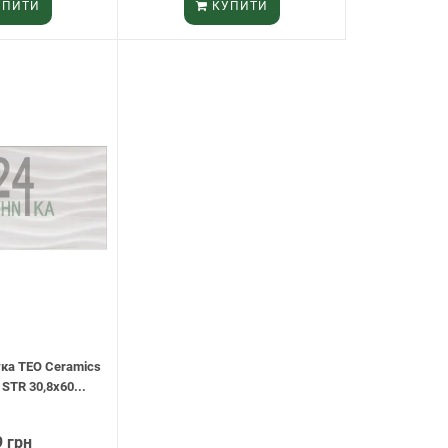
ПИТИ
КУПИТИ
тка TEO Ceramics
 STR 30,8х60...
 грн