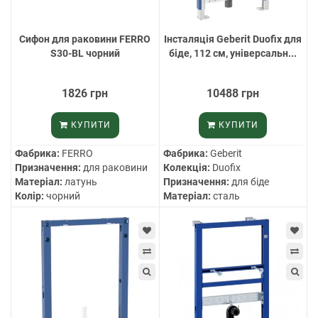
Cифон для раковини FERRO
Інсталяція Geberit Duofix для
S30-BL чорний
біде, 112 см, універсальн...
1826 грн
10488 грн
КУПИТИ
КУПИТИ
Фабрика:
FERRO
Фабрика:
Geberit
Призначення:
для раковини
Колекція:
Duofix
Матеріал:
латунь
Призначення:
для біде
Колір:
чорний
Матеріал:
сталь