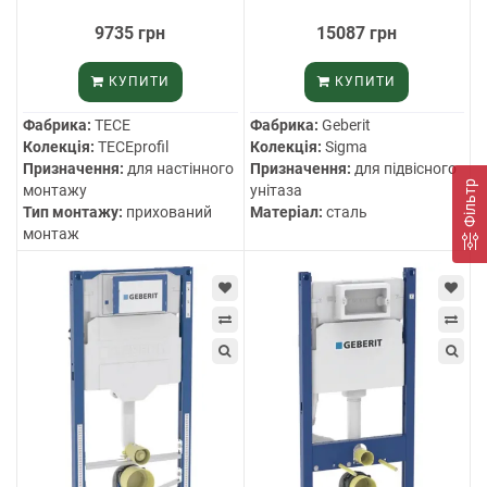
9735 грн
15087 грн
КУПИТИ
КУПИТИ
Фабрика:
TECE
Фабрика:
Geberit
Колекція:
TECEprofil
Колекція:
Sigma
Призначення:
для настінного
Призначення:
для підвісного
Фільтр
монтажу
унітаза
Тип монтажу:
прихований
Матеріал:
сталь
монтаж