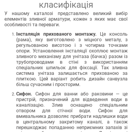
класифікація
У нашому каталозі представлено великий вибір
елементів зливної арматури, кожен з яких має свої
особливості та переваги.
Інсталяція прихованого монтажу.
Це консоль
(рама), яку виготовлено з міцного металу, з
регульованою висотою і з чотирма точками
опори. Установлення інсталяції охоплює монтаж
зливного механізму для унітаза (бачка) разом із
трубопроводами в стіні з використанням
спеціальних шпильок для фіксації. Так зливна
система унітаза залишається прихованою за
плиткою. Цей варіант робить дизайн санвузла
більш сучасним і просторим.
Сифон.
Сифон для ванни або раковини — це
пристрій, призначений для відведення води в
каналізацію. Злив оснащено спеціальним
отвором для стічної води. Сифон для
вмивальника дозволяє прибрати надлишки води
в центральному закритому каналі, а також
перешкоджає попаданню неприємних запахів зі