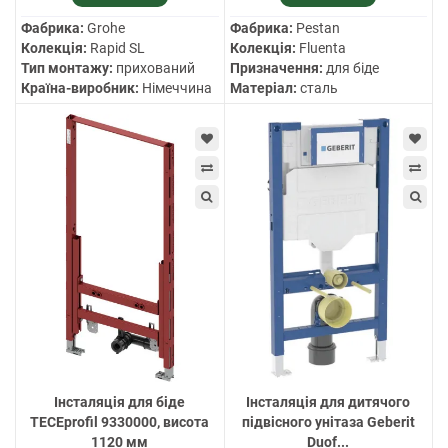
Фабрика:
Grohe
Фабрика:
Pestan
Колекція:
Rapid SL
Колекція:
Fluenta
Тип монтажу:
прихований
Призначення:
для біде
Країна-виробник:
Німеччина
Матеріал:
сталь
Інсталяція для біде
Інсталяція для дитячого
TECEprofil 9330000, висота
підвісного унітаза Geberit
1120 мм
Duof...