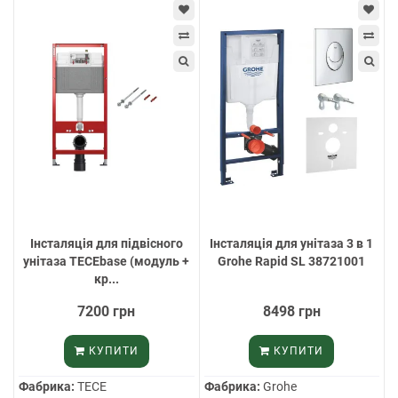
Інсталяція для підвісного
Інсталяція для унітаза 3 в 1
унітаза TECEbase (модуль +
Grohe Rapid SL 38721001
кр...
7200 грн
8498 грн
КУПИТИ
КУПИТИ
Фабрика:
TECE
Фабрика:
Grohe