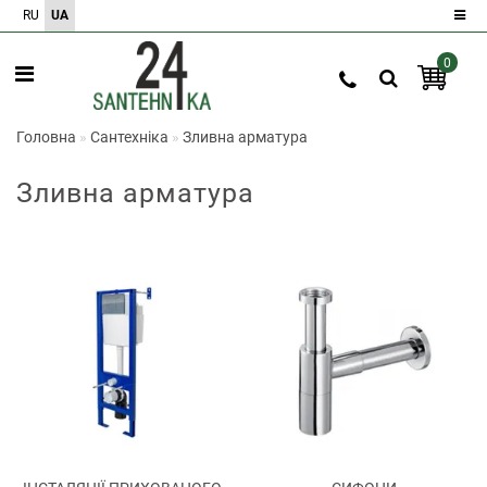
RU
UA
0
Реєстрація
Авторизація
Головна
Сантехніка
Зливна арматура
0
Зливна арматура
Порівняння
товарів
0