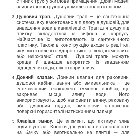
стічних труб у житлове приміщення. Деякі моделі
зливних конструкцій укомплектовано коліном.
Душовий трап.
Душовий трап — це сантехнічна
система, яку вмонтовано в підлогу в душовій, для
виведення води в каналізацію. Трап для душу під
плитку складається із сифона й корпусу.
Найчастіше їх виготовляють із сантехнічного
пластику. Також в конструкцію входить решітка,
яку виготовлено з ударостійкого скла, композита
або неіржавної сталі. Душові трапи можуть
краще й швидше впоратися із завданням
відведення води, ніж отвори зливу.
Донний клапан.
Донний клапан для раковини,
душової кабіни, ванни або вмивальника — це
естетичніший еквівалент гумової пробки, що
закриває місце зливу води. Його
використовують, щоб наповнити ванну, раковину
або душовий піддон, змінюючи положення
поверхні горизонталі натисканням пальця.
Клавіша змиву.
Це елемент, що активує злив
води в унітазі. Кнопки для унітаза встановлюють
на бачку або вертикально на плитці — для