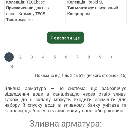
Колекція:
TECEbase
Колекція:
Rapid SL
Призначення:
для всіх
Тип монтажу:
прихований
панелей змиву TECE
Колір:
хром
Тип:
комплект
Показати ще
1
2
3
4
5
6
7
8
9
>
>|
Показано від 1 до 32 з 512 (всього сторінок: 16)
Зливна арматура — це система, що забезпечує
відведення води в каналізацію через отвір зливу.
Також до її складу можуть входити елементи для
набору й спуску води в зливному бачку унітаза та
клапани, що блокують злив води у ванні або раковині.
Зливна арматура: