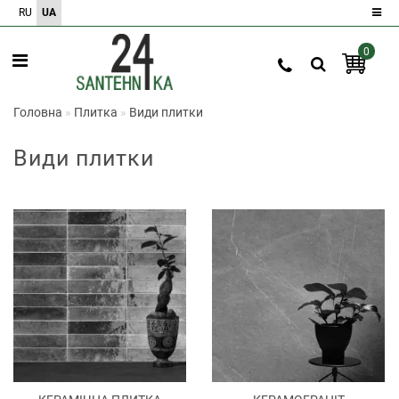
RU
UA
0
Реєстрація
Авторизація
Головна
Плитка
Види плитки
0
Види плитки
Порівняння
товарів
0