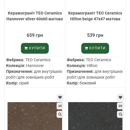
Керамограніт TEO Ceramics
Керамограніт TEO Ceramics
Hannover silver 60х60 матова
Hilton beige 47х47 матова
659 грн
539 грн
КУПИТИ
КУПИТИ
Фабрика:
TEO Ceramics
Фабрика:
TEO Ceramics
Колекція:
Hannover
Колекція:
Hilton
Призначення:
для внутрішніх
Призначення:
для внутрішніх
робіт/для зовнішніх робіт
робіт/для зовнішніх робіт
Колір:
сірий
Колір:
бежевий