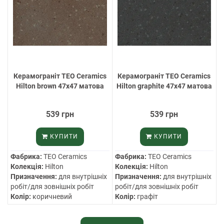
Керамограніт TEO Ceramics
Керамограніт TEO Ceramics
Hilton brown 47х47 матова
Hilton graphite 47х47 матова
539 грн
539 грн
КУПИТИ
КУПИТИ
Фабрика:
TEO Ceramics
Фабрика:
TEO Ceramics
Колекція:
Hilton
Колекція:
Hilton
Призначення:
для внутрішніх
Призначення:
для внутрішніх
робіт/для зовнішніх робіт
робіт/для зовнішніх робіт
Колір:
коричневий
Колір:
графіт