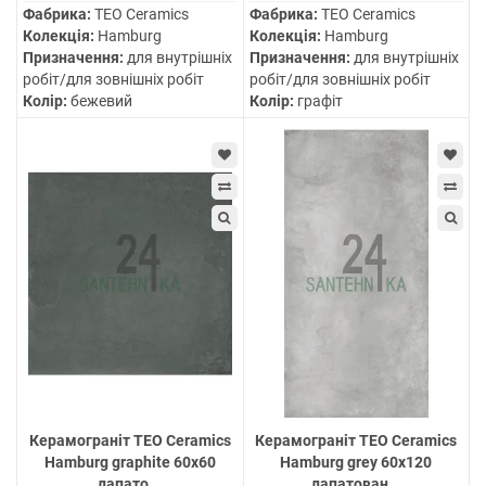
Фабрика:
TEO Ceramics
Фабрика:
TEO Ceramics
Колекція:
Hamburg
Колекція:
Hamburg
Призначення:
для внутрішніх
Призначення:
для внутрішніх
робіт/для зовнішніх робіт
робіт/для зовнішніх робіт
Колір:
бежевий
Колір:
графіт
Керамограніт TEO Ceramics
Керамограніт TEO Ceramics
Hamburg graphite 60х60
Hamburg grey 60х120
лапато...
лапатован...