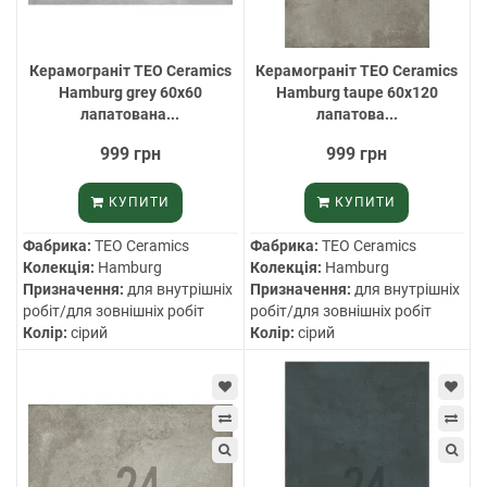
Керамограніт TEO Ceramics
Керамограніт TEO Ceramics
Hamburg grey 60х60
Hamburg taupe 60х120
лапатована...
лапатова...
999 грн
999 грн
КУПИТИ
КУПИТИ
Фабрика:
TEO Ceramics
Фабрика:
TEO Ceramics
Колекція:
Hamburg
Колекція:
Hamburg
Призначення:
для внутрішніх
Призначення:
для внутрішніх
робіт/для зовнішніх робіт
робіт/для зовнішніх робіт
Колір:
сірий
Колір:
сірий