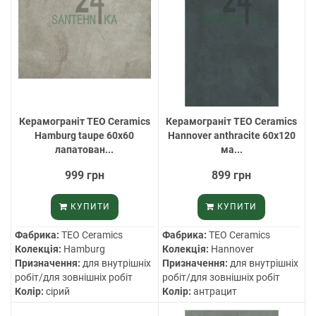
Керамограніт TEO Ceramics
Керамограніт TEO Ceramics
Hamburg taupe 60х60
Hannover anthracite 60х120
лапатован...
ма...
999 грн
899 грн
КУПИТИ
КУПИТИ
Фабрика:
TEO Ceramics
Фабрика:
TEO Ceramics
Колекція:
Hamburg
Колекція:
Hannover
Призначення:
для внутрішніх
Призначення:
для внутрішніх
робіт/для зовнішніх робіт
робіт/для зовнішніх робіт
Колір:
сірий
Колір:
антрацит