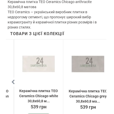
Керамічна плитка TEO Ceramics Chicago anthracite
30,8х60,8 матова
TEO Ceramics — український виробник плитки в
недорогому сегменті, що пропонує широкий вибір
керамограніту й керамічної плитки різних розмірів і в
різних стилях.
ТОВАРИ З ЦІЄЇ КОЛЕКЦІЇ
Керамічна плитка TEO
EO
Керамічна плитка TEO
Ceramics Chicago white
ban
Ceramics Chicago grey
30,8х60,8 м...
30,8х60,8 ма...
539 грн
539 грн