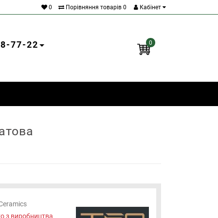
0
Порівняння товарів
0
Кабінет
18-77-22
0
матова
Ceramics
о з виробництва