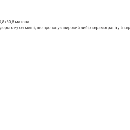
0,8х60,8 матова
орогому сегменті, що пропонує широкий вибір керамограніту й керамі