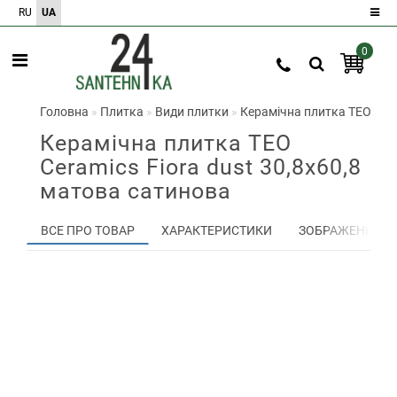
RU
UA
0
Реєстрація
Авторизація
Головна
Плитка
Види плитки
Керамічна плитка TEO Cera
Керамічна плитка TEO
0
Ceramics Fiora dust 30,8х60,8
матова сатинова
Порівняння
товарів
0
ВСЕ ПРО ТОВАР
ХАРАКТЕРИСТИКИ
ЗОБРАЖЕННЯ