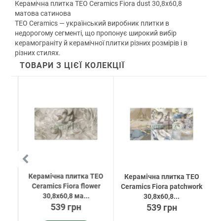
Керамічна плитка TEO Ceramics Fiora dust 30,8х60,8
матова сатинова
TEO Ceramics — український виробник плитки в
недорогому сегменті, що пропонує широкий вибір
керамограніту й керамічної плитки різних розмірів і в
різних стилях.
ТОВАРИ З ЦІЄЇ КОЛЕКЦІЇ
Керамічна плитка TEO
EO
Керамічна плитка TEO
Ceramics Fiora flower
Ceramics Fiora patchwork
30,8х60,8 ма...
30,8х60,8...
539 грн
539 грн