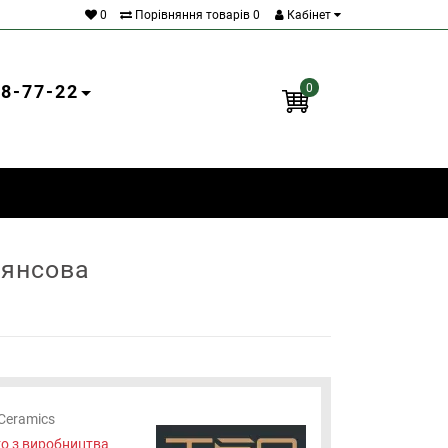
0
Порівняння товарів
0
Кабінет
18-77-22
0
лянсова
Ceramics
о з виробництва