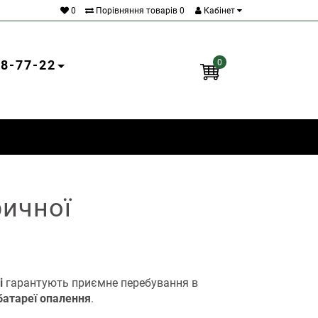
0
Порівняння товарів
0
Кабінет
18-77-22
0
ричної
і
гарантують приємне перебування в
батареї опалення
.