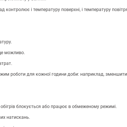
 контролює і температуру поверхні, і температуру повітря
атуру.
 це можливо.
втрат.
им роботи для кожної години доби: наприклад, зменшити на
і обігрів блокується або працює в обмеженому режимі.
вих натискань.