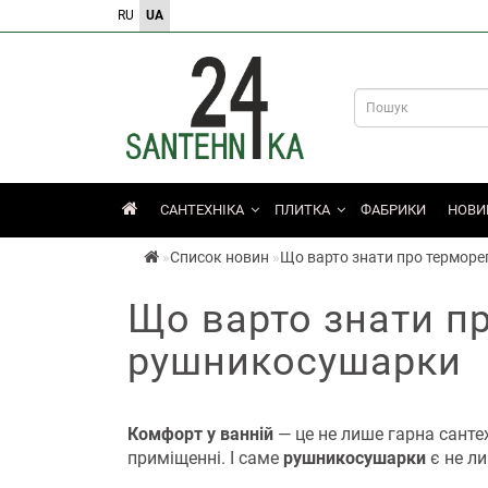
RU
UA
САНТЕХНІКА
ПЛИТКА
ФАБРИКИ
НОВИ
Список новин
Що варто знати про термор
Що варто знати п
рушникосушарки
Комфорт у ванній
— це не лише гарна санте
приміщенні. І саме
рушникосушарки
є не л