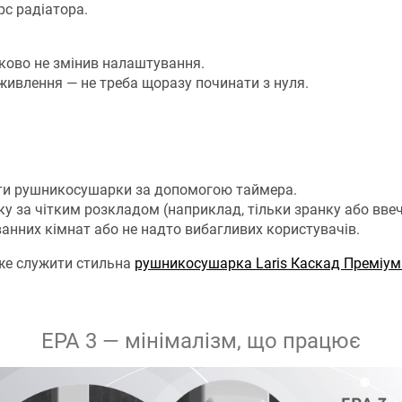
рс радіатора.
дково не змінив налаштування.
ивлення — не треба щоразу починати з нуля.
оти рушникосушарки за допомогою таймера.
 за чітким розкладом (наприклад, тільки зранку або ввеч
анних кімнат або не надто вибагливих користувачів.
же служити стильна
рушникосушарка Laris Каскад Преміум
ЕРА 3 — мінімалізм, що працює