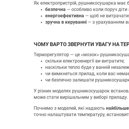
Як електропристрій, рушникосушарка має б
безпечна
— особливо коли поруч діти 
енергоефективна
— щоб не витрачати
зручна в керуванні
— з урахуванням в
ЧОМУ ВАРТО ЗВЕРНУТИ УВАГУ НА Т
Терморегулятор — це «мозок» рушникосуша
скільки електроенергії ви витратите;
наскільки тепло буде у ванній незалеж
чи вимкнеться прилад, коли вас нема
чи безпечно залишати рушникосушарк
У різних моделях рушникосушарок встановл
може стати вирішальним у виборі приладу.
Почнемо з моделей, які надають
найбільше
точно налаштувати температуру, встановит