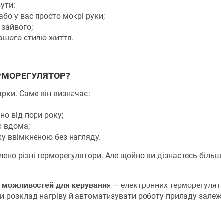
ути:
або у вас просто мокрі руки;
 зайвого;
ашого стилю життя.
ЕРМОРЕГУЛЯТОР?
рки. Саме він визначає:
но від пори року;
є вдома;
у ввімкненою без нагляду.
ено різні терморегулятори. Але щойно ви дізнаєтесь біль
 можливостей для керування
— електронних терморегулят
и розклад нагріву й автоматизувати роботу приладу залеж