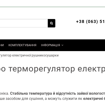
+38 (063) 5
НИ
КОМПЛЕКТУВАННЯ
ІНФОРМАЦІЯ
егулятор електричної рушникосушарки
ро терморегулятор елект
хніка.
Стабільна температура й відсутність зайвої вологост
ише засобом для сушіння, а можуть служити як
електричні 