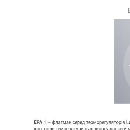
ЕРА 1
— флагман серед терморегуляторів
L
контроль температури рушникосушарки й мі