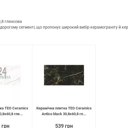
0,8 глянсова
орогому сегменті, що пропонує широкий вибір керамограніту й керамі
ка TEO Ceramics
Керамічна плитка TEO Ceramics
0,8х60,8 гля...
Antico black 30,8х60,8 гл...
 грн
539 грн