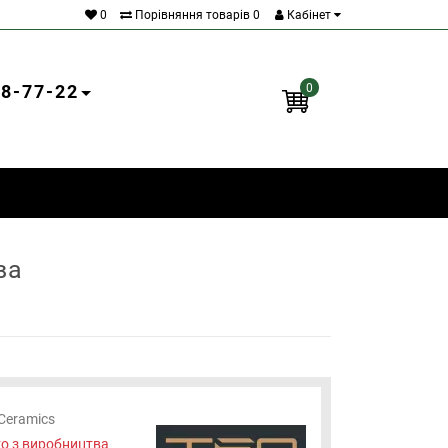
0
Порівняння товарів
0
Кабінет
18-77-22
0
ва
Ceramics
о з виробництва